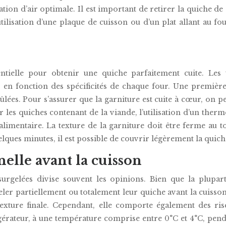
lation d’air optimale. Il est important de retirer la quiche d
utilisation d’une plaque de cuisson ou d’un plat allant au fou
entielle pour obtenir une quiche parfaitement cuite. Le
n fonction des spécificités de chaque four. Une première v
lées. Pour s’assurer que la garniture est cuite à cœur, on pe
ur les quiches contenant de la viande, l’utilisation d’un the
alimentaire. La texture de la garniture doit être ferme au t
lques minutes, il est possible de couvrir légèrement la quic
elle avant la cuisson
surgelées divise souvent les opinions. Bien que la plupa
r partiellement ou totalement leur quiche avant la cuisson
xture finale. Cependant, elle comporte également des risqu
érateur, à une température comprise entre 0°C et 4°C, penda