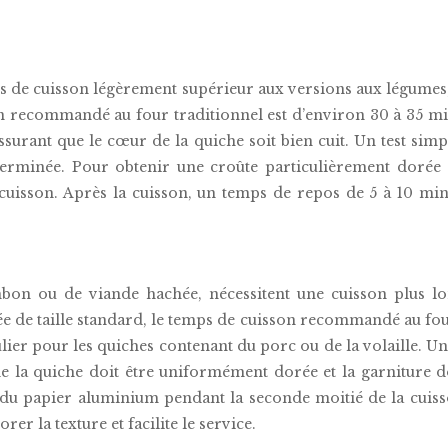
e cuisson légèrement supérieur aux versions aux légumes, e
n recommandé au four traditionnel est d’environ 30 à 35 min
surant que le cœur de la quiche soit bien cuit. Un test simp
 terminée. Pour obtenir une croûte particulièrement dorée e
uisson. Après la cuisson, un temps de repos de 5 à 10 minut
ambon ou de viande hachée, nécessitent une cuisson plus l
e de taille standard, le temps de cuisson recommandé au four t
culier pour les quiches contenant du porc ou de la volaille. U
e la quiche doit être uniformément dorée et la garniture do
c du papier aluminium pendant la seconde moitié de la cui
r la texture et facilite le service.