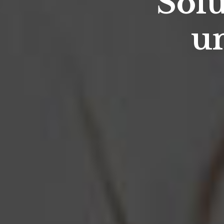
Solu
u