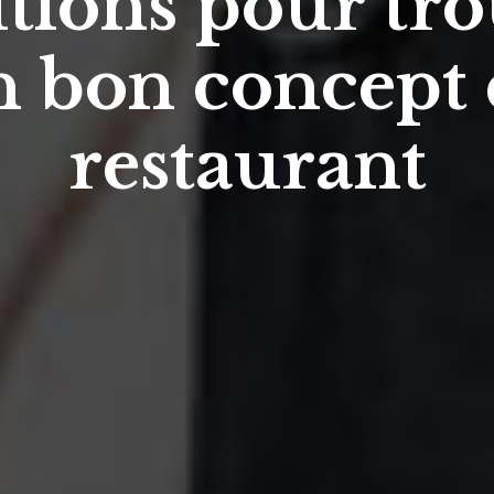
tions pour tr
n bon concept 
restaurant