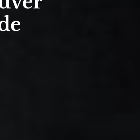
ouver
de